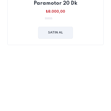
Paramotor 20 Dk
₺
8.000,00
0
out
of
SATIN AL
5