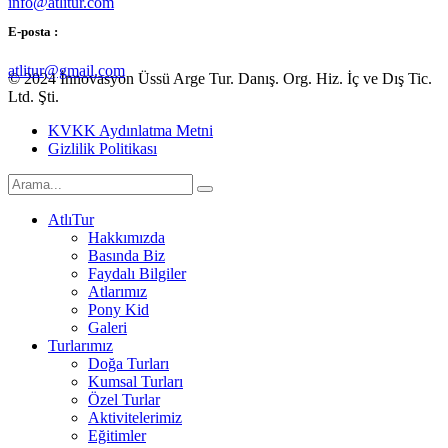
info@atlitur.com
E-posta :
atlitur@gmail.com
© 2024 İnnovasyon Üssü Arge Tur. Danış. Org. Hiz. İç ve Dış Tic.
Ltd. Şti.
KVKK Aydınlatma Metni
Gizlilik Politikası
AtlıTur
Hakkımızda
Basında Biz
Faydalı Bilgiler
Atlarımız
Pony Kid
Galeri
Turlarımız
Doğa Turları
Kumsal Turları
Özel Turlar
Aktivitelerimiz
Eğitimler