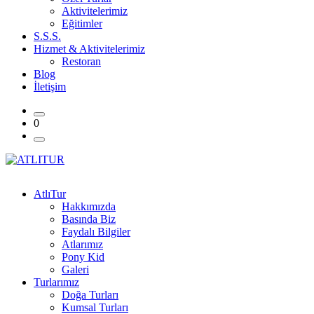
Aktivitelerimiz
Eğitimler
S.S.S.
Hizmet & Aktivitelerimiz
Restoran
Blog
İletişim
0
AtlıTur
Hakkımızda
Basında Biz
Faydalı Bilgiler
Atlarımız
Pony Kid
Galeri
Turlarımız
Doğa Turları
Kumsal Turları