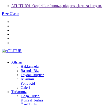
ATLITUR'da Özgürlük ruhunuza, rüzgar saçlarınıza karışsın.
Bize Ulaşın
AtlıTur
Hakkımızda
Basında Biz
Faydalı Bilgiler
Atlarımız
Pony Kid
Galeri
Turlarımız
Doğa Turları
Kumsal Turları
Özel Turlar