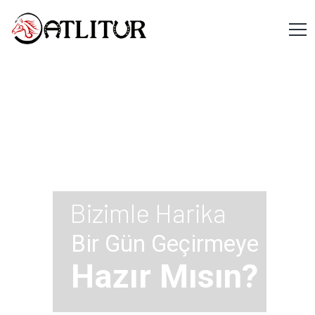
Bizimle Harika
Bir Gün Geçirmeye
Hazır Mısın?