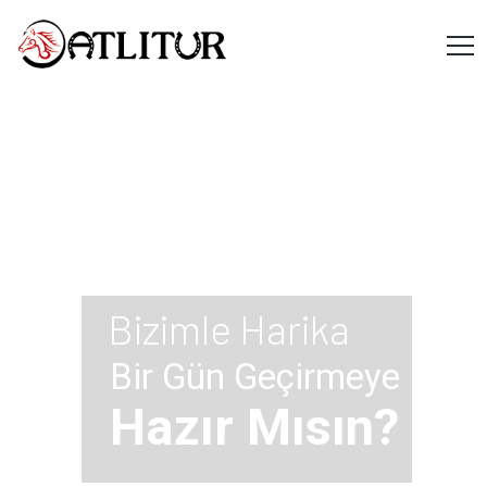
Bizimle Harika
Bir Gün Geçirmeye
Hazır Mısın?